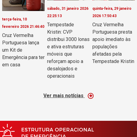
sábado, 31 janeiro 2026
quinta-feira, 29 janeiro
22:25:13
2026 17:50:43
terça-feira, 10
Tempestade
Cruz Vermelha
fevereiro 2026 21:46:40
Kristin: CVP
Portuguesa presta
Cruz Vermelha
distribui 3000 lonas
apoio imediato às
Portuguesa lança
e ativa estruturas
populações
um Kit de
móveis que
afetadas pela
Emergência para ter
reforçam apoio a
Tempestade Kristin
em casa
desalojados e
operacionais
Ver mais notícias