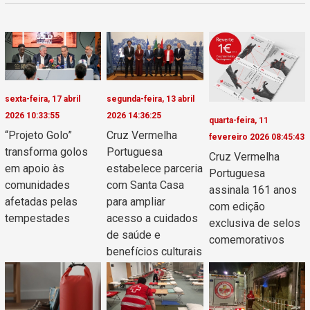
sexta-feira, 17 abril
segunda-feira, 13 abril
2026 10:33:55
2026 14:36:25
quarta-feira, 11
“Projeto Golo”
Cruz Vermelha
fevereiro 2026 08:45:43
transforma golos
Portuguesa
Cruz Vermelha
em apoio às
estabelece parceria
Portuguesa
comunidades
com Santa Casa
assinala 161 anos
afetadas pelas
para ampliar
com edição
tempestades
acesso a cuidados
exclusiva de selos
de saúde e
comemorativos
benefícios culturais